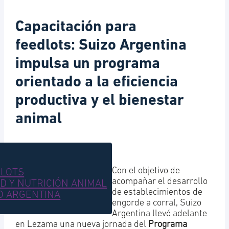
Capacitación para
feedlots: Suizo Argentina
impulsa un programa
orientado a la eficiencia
productiva y el bienestar
animal
8 abril, 2026
Con el objetivo de
CIÓN ANIMAL
DLOTS
acompañar el desarrollo
D Y NUTRICIÓN ANIMAL
de establecimientos de
O ARGENTINA
engorde a corral, Suizo
Argentina llevó adelante
en Lezama una nueva jornada del
Programa