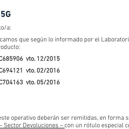
15G
co/a:
camos que según lo informado por el Laboratori
roducto:
C685906 vto. 12/2015
C694121 vto. 02/2016
C704163 vto. 05/2016
este operativo deberán ser remitidas, en forma 
– Sector Devoluciones –
con un rótulo especial 