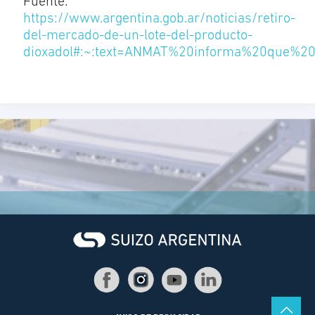
Fuente:
https://www.argentina.gob.ar/noticias/retiro-
del-mercado-de-un-lote-del-producto-
dioxadol#:~:text=ANMAT%20informa%20que%2