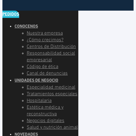
PEDIDOS
CONOCENOS
Nuestra empresa
¿Cómo crecimos?
Centros de Distribución
Responsabilidad social
empresarial
Código de ética
Canal de denuncias
UNIDADES DE NEGOCIO
Especialidad medicinal
Tratamientos especiales
Hospitalaria
Estética médica y
reconstructiva
Negocios digitales
Salud y nutrición animal
NOVEDADES