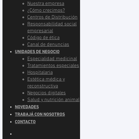
Nuestra empresa
¿Cómo crecimos?
Centros de Distribución
Responsabilidad social
empresarial
Código de ética
Canal de denuncias
UNIDADES DE NEGOCIO
Especialidad medicinal
Tratamientos especiales
Hospitalaria
Estética médica y
reconstructiva
Negocios digitales
Salud y nutrición animal
NOVEDADES
TRABAJÁ CON NOSOTROS
CONTACTO