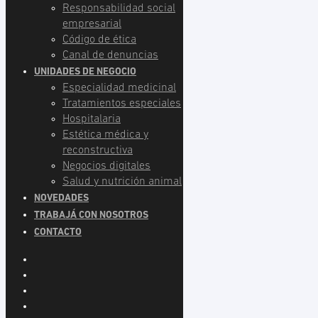
Responsabilidad social
empresarial
Código de ética
Canal de denuncias
UNIDADES DE NEGOCIO
Especialidad medicinal
Tratamientos especiales
Hospitalaria
Estética médica y
reconstructiva
Negocios digitales
Salud y nutrición animal
NOVEDADES
TRABAJÁ CON NOSOTROS
CONTACTO