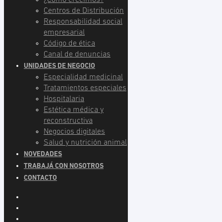
Centros de Distribución
Responsabilidad social
empresarial
Código de ética
Canal de denuncias
UNIDADES DE NEGOCIO
Especialidad medicinal
Tratamientos especiales
Hospitalaria
Estética médica y
reconstructiva
Negocios digitales
Salud y nutrición animal
NOVEDADES
TRABAJÁ CON NOSOTROS
CONTACTO