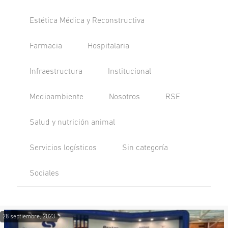
Estética Médica y Reconstructiva
Farmacia
Hospitalaria
Infraestructura
Institucional
Medioambiente
Nosotros
RSE
Salud y nutrición animal
Servicios logísticos
Sin categoría
Sociales
28 septiembre, 2023