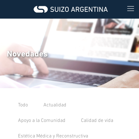
Novedades
Todo
Actualidad
Apoyo a la Comunidad
Calidad de vida
Estética Médica y Reconstructiva