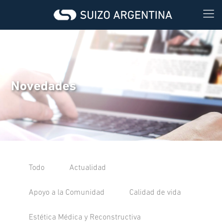
Novedades
Todo
Actualidad
Apoyo a la Comunidad
Calidad de vida
Estética Médica y Reconstructiva